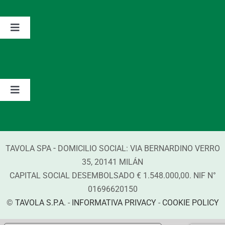
El grupo
Toggle
Navigation
Asociación
Valores
Contacto
Marcas
Toggle
Navigation
Información sobre los detergentes
-
TAVOLA SPA
DOMICILIO SOCIAL:
VIA BERNARDINO VERRO
Compliance
35
,
20141
MILÁN
CAPITAL SOCIAL DESEMBOLSADO € 1.548.000,00. NIF N°
01696620150
©
TAVOLA S.P.A.
-
INFORMATIVA PRIVACY
-
COOKIE POLICY