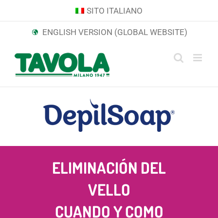
Skip
SITO ITALIANO
to
ENGLISH VERSION (GLOBAL WEBSITE)
content
ELIMINACIÓN DEL
VELLO
CUANDO Y COMO