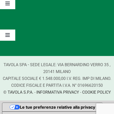
Il gruppo
Toggle
Navigation
Partnership
I valori
Lavora con noi
I marchi
Toggle
Navigation
Informazioni sui detergenti
Contatti
-
TAVOLA SPA
SEDE LEGALE:
VIA BERNARDINO VERRO
35
,
Compliance
20141
MILANO
CAPITALE SOCIALE € 1.548.000,00 I.V. REG. IMP DI MILANO.
Certificazioni
CODICE FISCALE E PARTITA I.V.A. N°
01696620150
©
TAVOLA S.P.A.
-
INFORMATIVA PRIVACY
-
COOKIE POLICY
Le tue preferenze relative alla privacy